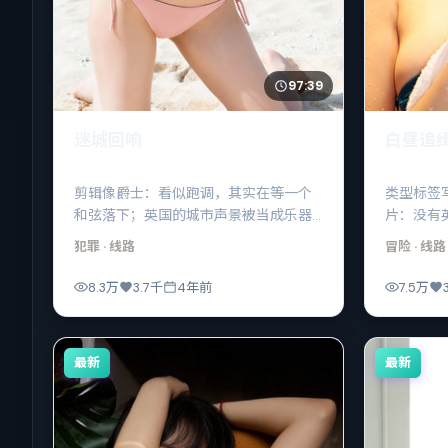
97:39
迷城回响
白昼追
剪辑像爵士：看似跑调，其实在等一个
类型标签
和弦落下；英国的城市声景被当成乐器
片：没有
来用。
尬的呼吸
犯罪
· 线路
冒险
· 线路
8.3万
3.7千
4年前
7.5万
最新
最新