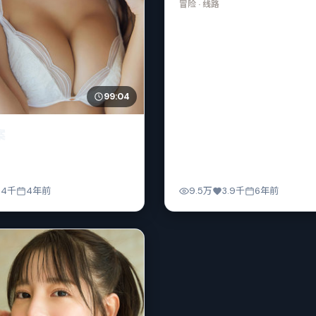
冒险
· 线路
99:04
案
4千
4年前
9.5万
3.9千
6年前