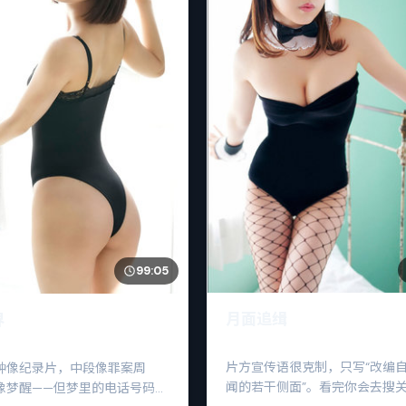
99:05
月面追缉
界
片方宣传语很克制，只写“改编
钟像纪录片，中段像罪案周
闻的若干侧面”。看完你会去搜
像梦醒——但梦里的电话号码，