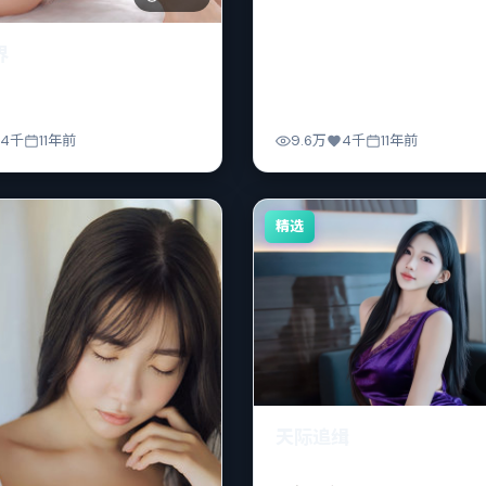
界
4千
11年前
9.6万
4千
11年前
精选
天际追缉