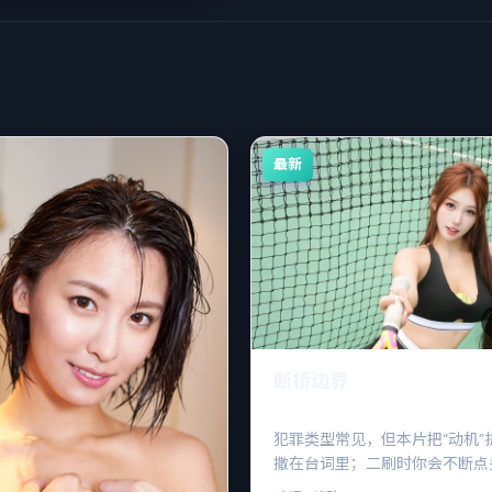
最新
断桥边界
犯罪类型常见，但本片把“动机”
撒在台词里；二刷时你会不断点
来早提示过了。