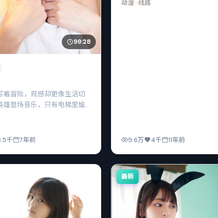
动漫
· 线路
99:28
缉
写着冒险，观感却更像生活切
英雄登场音乐，只有电梯里尴
声，和越来越短的短信。
3.5千
7年前
9.6万
4千
11年前
最新