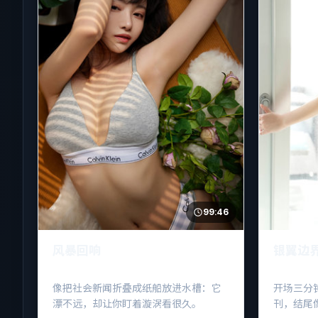
99:46
风暴回响
银翼边
像把社会新闻折叠成纸船放进水槽：它
开场三分
漂不远，却让你盯着漩涡看很久。
刊，结尾