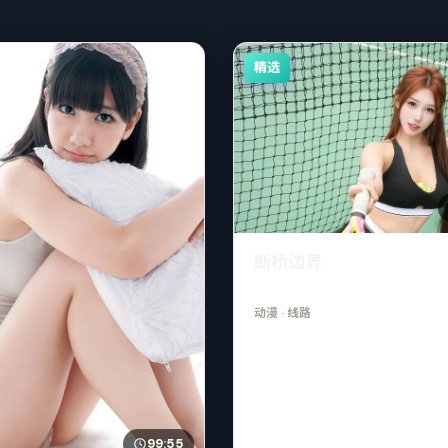
精选
断桥边界
动漫
· 线路
99:55