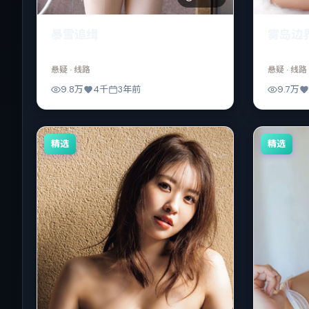
暴雪追缉
雾岛边
悬疑
· 线路
悬疑
· 线路
9.8万
4千
3年前
9.7万
精选
精选