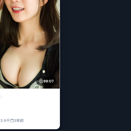
99:07
响
3.9千
3年前