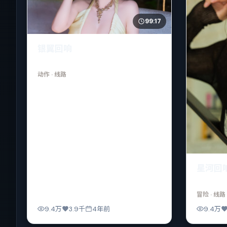
99:17
银翼回响
动作
· 线路
星河回
冒险
· 线路
9.4万
3.9千
4年前
9.4万