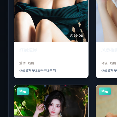
99:06
终局边界
风暴档
爱情
· 线路
动漫
· 线路
9.5万
3.9千
3年前
9.5万
精选
精选